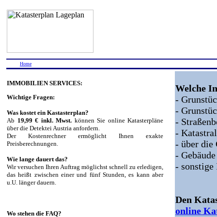
Home
IMMOBILIEN SERVICES:
Welche In
Wichtige Fragen:
- Grunst
- Grunstü
Was kostet ein Kastasterplan?
- Straßen
Ab
19,99 € inkl. Mwst.
können Sie online Katasterpläne
über die Detektei Austria anfordern.
- Katastr
Der Kostenrechner ermöglicht Ihnen exakte
- über di
Preisberechnungen.
- Gebäude
Wie lange dauert das?
- sonstige
Wir versuchen Ihren Auftrag möglichst schnell zu erledigen,
das heißt zwischen einer und fünf Stunden, es kann aber
u.U. länger dauern.
Den Katas
online Ka
Wo stehen die FAQ?