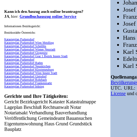
Johan
Josef
Kann ich den Auszug auch online beantragen?
Franz
JA
, hier:
Grundbuchauszug online Service
Josef
Informationen Bezirksgericht:
Gusta
Bezirksstädte Österreichs:
Hans
Katasterplan Purkersdorf
Katasterplan Purkersdorf Wien Meidling
Fran
Katasterplan Purkersdorf Scheibbs
Katasterplan Purkersdorf Wiener Neustadt
Karl 
Katasterplan Purkersdorf Gloggnitz
Katasterplan Purkersdorf Graz 1.Bezirk Innere Stadt
Edelt
Katasterplan Purkersdorf
Katasterplan Purkersdorf Baden
Karl 
Katasterplan Purkersdorf Neunkirchen
Katasterplan Purkersdorf Klosterneuburg
Katasterplan Purkersdorf Wien Innere Stadt
Quellenan
Katasterplan Purkersdorf Gleisdorf
Katasterplan Purkersdorf Rohrbach
Bevölkerungs
Katasterplan Purkersdorf Frankenmarkt
Katasterplan Purkersdorf Irdning
UTC. URL
License
und 
Gerichte und Ihre Tätigkeiten:
Gericht Bezirksgericht Kataster Katastralmappe
Lageplan Beschluß Rechtsanwalt Notar
Notariatsakt Verhandlung Bauverhandlung
Veröffentlichung Gemeindeamt Bauansuchen
Eigentumswohnung Haus Grund Grundstück
Bauplatz