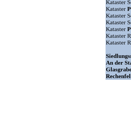
Kataster 
Kataster
P
Kataster 
Kataster S
Kataster
P
Kataster 
Kataster 
Siedlung
An der St
Glasgrabe
Rechenfel