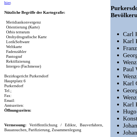
hier
.
Purker
Nützliche Begriffe der Kartografie:
Bevölkeru
Meridiankonvergenz
Orientierung (Karte)
Orbis terrarum
Carl 
Orohydrografische Karte
Karl 
LorikSoftware
Weltkarte
Franz
Fadenzähler
Geor
Pantograf
Wenze
Rektifizierung
Intergeo (Fachmesse)
Paul 
Wenze
Bezirksgericht Purkersdorf
Hauptplatz 6
Karl 
Purkersdorf
Geor
Tel.;
Fax:
Wenze
Email:
Karl
Amtszeiten:
Öffnungszeiten:
Hugo
Konst
Johan
Vermessung:
Veröffentlichung / Edikte, Bauverfahren,
Bauansuchen, Parifizierung, Zusammenlegung
Joha