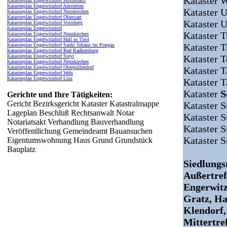
Kataster 
Katasterplan Engerwitzdorf Mistelbach
Katasterplan Engerwitzdorf Amstetten
Kataster 
Katasterplan Engerwitzdorf Neunkirchen
Katasterplan Engerwitzdorf Oberwart
Kataster 
Katasterplan Engerwitzdorf Voitsberg
Katasterplan Engerwitzdorf
Kataster 
Katasterplan Engerwitzdorf Neunkirchen
Katasterplan Engerwitzdorf Hall in Tirol
Kataster 
Katasterplan Engerwitzdorf Sankt Johann im Pongau
Katasterplan Engerwitzdorf Bad Radkersburg
Katasterplan Engerwitzdorf Steyr
Kataster 
Katasterplan Engerwitzdorf Neunkirchen
Katasterplan Engerwitzdorf Oberpullendorf
Kataster 
Katasterplan Engerwitzdorf Wels
Katasterplan Engerwitzdorf Linz
Kataster 
Kataster
S
Gerichte und Ihre Tätigkeiten:
Gericht Bezirksgericht Kataster Katastralmappe
Kataster S
Lageplan Beschluß Rechtsanwalt Notar
Kataster 
Notariatsakt Verhandlung Bauverhandlung
Kataster S
Veröffentlichung Gemeindeamt Bauansuchen
Kataster 
Eigentumswohnung Haus Grund Grundstück
Bauplatz
Siedlung
Außertref
Engerwitz
Gratz, Ha
Klendorf,
Mittertre