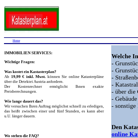
Home
IMMOBILIEN SERVICES:
Welche In
Wichtige Fragen:
- Grunst
- Grunstü
Was kostet ein Kastasterplan?
- Straßen
Ab
19,99 € inkl. Mwst.
können Sie online Katasterpläne
über die Detektei Austria anfordern.
- Katastr
Der Kostenrechner ermöglicht Ihnen exakte
- über di
Preisberechnungen.
- Gebäude
Wie lange dauert das?
- sonstige
Wir versuchen Ihren Auftrag möglichst schnell zu erledigen,
das heißt zwischen einer und fünf Stunden, es kann aber
u.U. länger dauern.
Den Katas
online Ka
Wo stehen die FAQ?