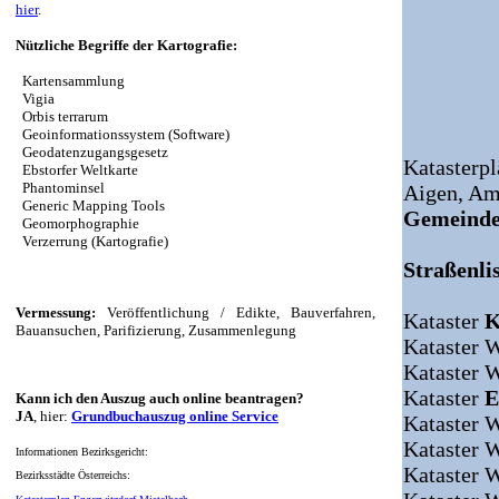
hier
.
Nützliche Begriffe der Kartografie:
Kartensammlung
Vigia
Orbis terrarum
Geoinformationssystem (Software)
Geodatenzugangsgesetz
Katasterpl
Ebstorfer Weltkarte
Phantominsel
Aigen,
Am
Generic Mapping Tools
Gemeinde
Geomorphographie
Verzerrung (Kartografie)
Straßenlis
Vermessung:
Veröffentlichung / Edikte, Bauverfahren,
Kataster
K
Bauansuchen, Parifizierung, Zusammenlegung
Kataster 
Kataster 
Kataster
E
Kann ich den Auszug auch online beantragen?
JA
, hier:
Grundbuchauszug online Service
Kataster 
Kataster 
Informationen Bezirksgericht:
Kataster 
Bezirksstädte Österreichs: