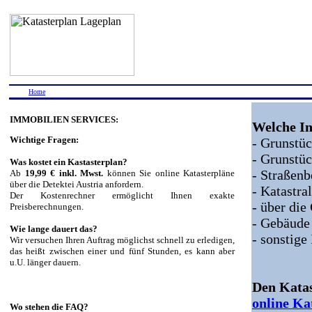
Home
IMMOBILIEN SERVICES:
Welche In
Wichtige Fragen:
- Grunst
- Grunstü
Was kostet ein Kastasterplan?
- Straßen
Ab
19,99 € inkl. Mwst.
können Sie online Katasterpläne
über die Detektei Austria anfordern.
- Katastr
Der Kostenrechner ermöglicht Ihnen exakte
- über di
Preisberechnungen.
- Gebäude
Wie lange dauert das?
- sonstige
Wir versuchen Ihren Auftrag möglichst schnell zu erledigen,
das heißt zwischen einer und fünf Stunden, es kann aber
u.U. länger dauern.
Den Katas
online Ka
Wo stehen die FAQ?