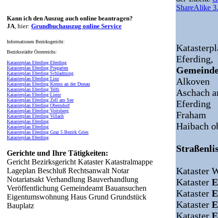
ShareAlike 3
Kann ich den Auszug auch online beantragen?
JA
, hier:
Grundbuchauszug online Service
Informationen Bezirksgericht:
Katasterpl
Bezirksstädte Österreichs:
Eferding,
Katasterplan Eferding Eferding
Gemeinde
Katasterplan Eferding Pregarten
Katasterplan Eferding Schladming
Katasterplan Eferding Linz
Alkoven
Katasterplan Eferding Krems an der Donau
Katasterplan Eferding Telfs
Aschach a
Katasterplan Eferding Lienz
Katasterplan Eferding Zell am See
Eferding
Katasterplan Eferding Oberndorf
Katasterplan Eferding Voitsberg
Fraham
Katasterplan Eferding Villach
Katasterplan Eferding
Haibach o
Katasterplan Eferding
Katasterplan Eferding Graz 5.Bezirk Gries
Katasterplan Eferding
Straßenlis
Gerichte und Ihre Tätigkeiten:
Gericht Bezirksgericht Kataster Katastralmappe
Kataster 
Lageplan Beschluß Rechtsanwalt Notar
Notariatsakt Verhandlung Bauverhandlung
Kataster
E
Veröffentlichung Gemeindeamt Bauansuchen
Kataster
E
Eigentumswohnung Haus Grund Grundstück
Kataster
E
Bauplatz
Kataster
E