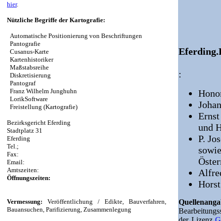
hier
.
Nützliche Begriffe der Kartografie:
Automatische Positionierung von Beschriftungen
Pantografie
Eferding.
Cusanus-Karte
Kartenhistoriker
Maßstabsreihe
:
Diskretisierung
Pantograf
Franz Wilhelm Junghuhn
Honor
LorikSoftware
Johan
Freistellung (Kartografie)
Ernst
Bezirksgericht Eferding
und 
Stadtplatz 31
P. Jo
Eferding
Tel.;
sowie
Fax:
Öster
Email:
Amtszeiten:
Alfre
Öffnungszeiten:
Horst
Vermessung:
Veröffentlichung / Edikte, Bauverfahren,
Quellenan
Bauansuchen, Parifizierung, Zusammenlegung
Bearbeitung
der Lizenz
G